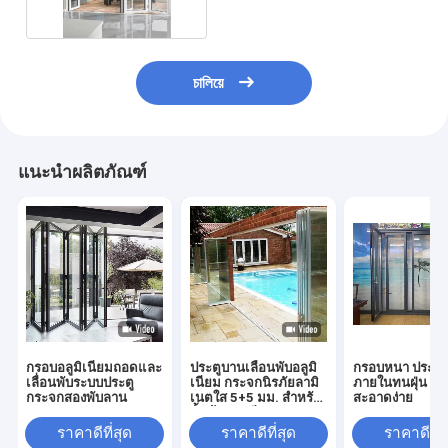
চালিয়ে
แนะนำผลิตภัณฑ์
กรอบอลูมิเนียมถอดและ
ประตูบานเลื่อนพับอลูมิ
กรอบหนา ประตูแ
เลื่อนพับระบบประตู
เนียม กระจกนิรภัยลามิ
ภายในทนฝุ่น ทํ
กระจกสองพับลาน
เนตใส 5+5 มม. สำหรับ
สะอาดง่าย
กั้นห้องระเบียง
ราคาดีที่สุด
ราคาดีที่สุด
ราคาดีที่ส